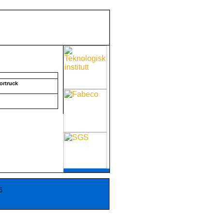
tortruck
6