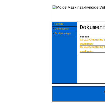
»
Forside
Dokumen
»
Dokumenter
»
Godkjenninger
Filnavn
03-01.3 Orientering t
maskineier
06-01.3 Orientering t
maskineier