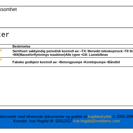
ter
Beskrivelse
il
Sertifisert sakkyindig periodisk kontroll av: •T4: Motvekt-teleskoptruck •T8 S
•MX(Masseforflyttnings maskiner)Alle typer •G8: Lastebilkran
il
Fabeko godkjent kontroll av: •Betongpumpe •Kombipumpe •Båndbil
Nettstedet med tilhørende dokumenter og grafikk er
kopibeskyttet
© 2005-200
Kontakt: Ivar Hegdal tlf: 92612527
ivar.hegdal@moldems.com